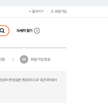
들어가기
회원 가입
자세히 찾기
인증
회원 가입 완료
05
가입하시면 동일한 계정(ID)으로 ‘표준국어대사