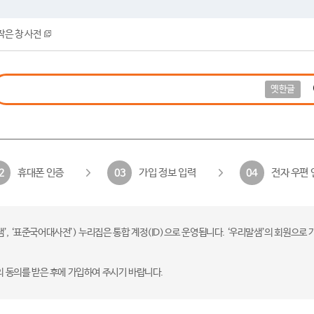
작은 창 사전
옛한글
휴대폰 인증
가입 정보 입력
전자 우편 
2
03
04
 ‘표준국어대사전’) 누리집은 통합 계정(ID)으로 운영됩니다. ‘우리말샘’의 회원으로 
의 동의를 받은 후에 가입하여 주시기 바랍니다.