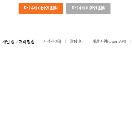
만 14세 이상인 회원
만 14세 미만인 회원
개인 정보 처리 방침
저작권 정책
알립니다
개발 지원(Open API)