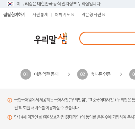
이 누리집은 대한민국 공식 전자정부 누리집입니다.
집필 참여하기
사전 통계
어휘 지도
작은 창 사전
이용 약관 동의
휴대폰 인증
01
02
0
국립국어원에서 제공하는 국어사전(‘우리말샘’, ‘표준국어대사전’) 누리집은 통
전’의 회원 서비스를 이용하실 수 있습니다.
만 14세 미만인 회원은 보호자(법정대리인)의 동의를 받은 후에 가입하여 주시