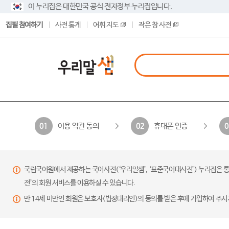
이 누리집은 대한민국 공식 전자정부 누리집입니다.
집필 참여하기
사전 통계
어휘 지도
작은 창 사전
이용 약관 동의
휴대폰 인증
01
02
0
국립국어원에서 제공하는 국어사전(‘우리말샘’, ‘표준국어대사전’) 누리집은 통
전’의 회원 서비스를 이용하실 수 있습니다.
만 14세 미만인 회원은 보호자(법정대리인)의 동의를 받은 후에 가입하여 주시