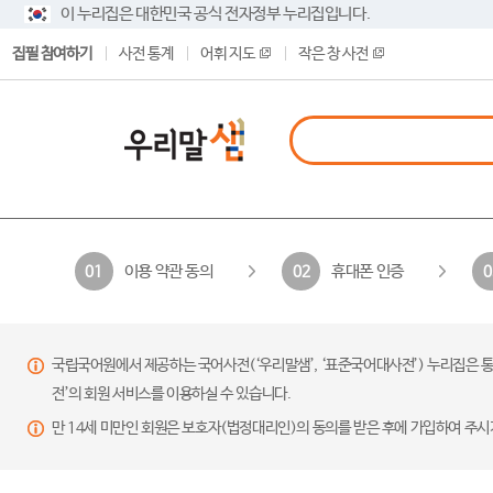
이 누리집은 대한민국 공식 전자정부 누리집입니다.
집필 참여하기
사전 통계
어휘 지도
작은 창 사전
이용 약관 동의
휴대폰 인증
01
02
0
국립국어원에서 제공하는 국어사전(‘우리말샘’, ‘표준국어대사전’) 누리집은 통
전’의 회원 서비스를 이용하실 수 있습니다.
만 14세 미만인 회원은 보호자(법정대리인)의 동의를 받은 후에 가입하여 주시