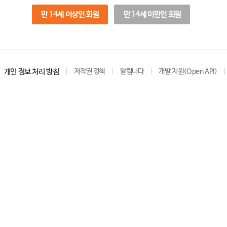
만 14세 이상인 회원
만 14세 미만인 회원
개인 정보 처리 방침
저작권 정책
알립니다
개발 지원(Open API)