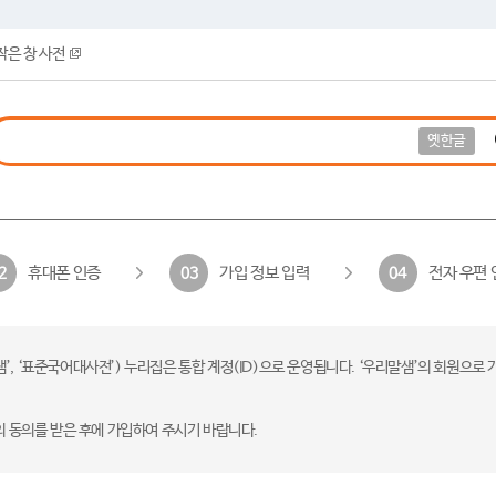
작은 창 사전
옛한글
휴대폰 인증
가입 정보 입력
전자 우편 
2
03
04
 ‘표준국어대사전’) 누리집은 통합 계정(ID)으로 운영됩니다. ‘우리말샘’의 회원으로 
의 동의를 받은 후에 가입하여 주시기 바랍니다.