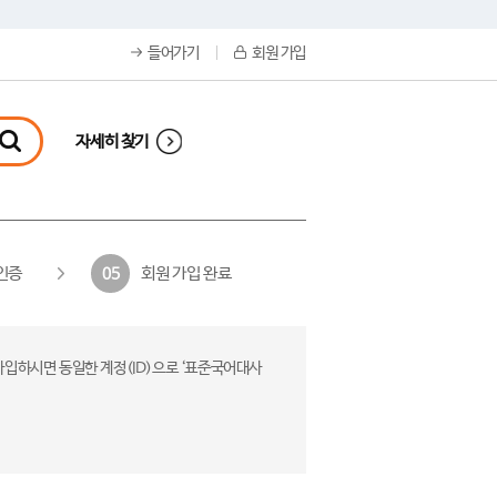
들어가기
회원 가입
자세히 찾기
인증
회원 가입 완료
05
가입하시면 동일한 계정(ID)으로 ‘표준국어대사