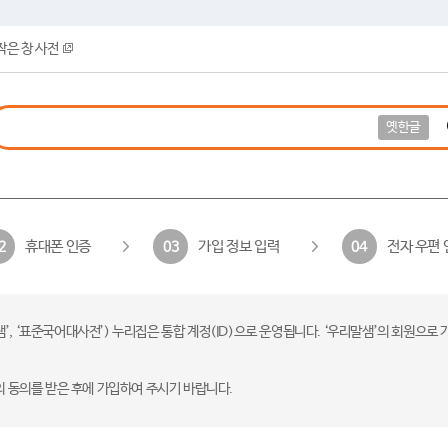
작은 창 사전
옛한글
휴대폰 인증
가입 정보 입력
전자 우편 
2
03
04
 ‘표준국어대사전’) 누리집은 통합 계정(ID)으로 운영됩니다. ‘우리말샘’의 회원으로 
의 동의를 받은 후에 가입하여 주시기 바랍니다.