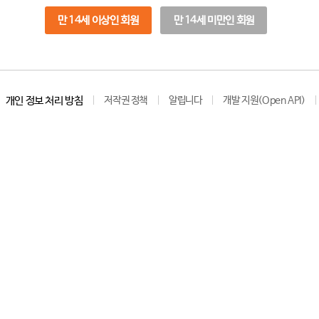
만 14세 이상인 회원
만 14세 미만인 회원
개인 정보 처리 방침
저작권 정책
알립니다
개발 지원(Open API)