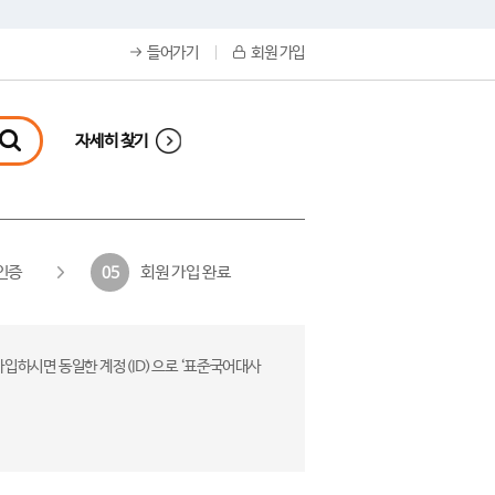
들어가기
회원 가입
자세히 찾기
인증
회원 가입 완료
05
가입하시면 동일한 계정(ID)으로 ‘표준국어대사