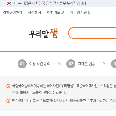
이 누리집은 대한민국 공식 전자정부 누리집입니다.
집필 참여하기
사전 통계
어휘 지도
작은 창 사전
이용 약관 동의
휴대폰 인증
01
02
0
국립국어원에서 제공하는 국어사전(‘우리말샘’, ‘표준국어대사전’) 누리집은 통
전’의 회원 서비스를 이용하실 수 있습니다.
만 14세 미만인 회원은 보호자(법정대리인)의 동의를 받은 후에 가입하여 주시