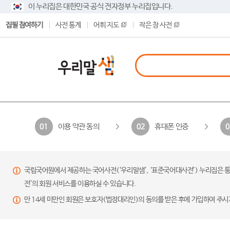
이 누리집은 대한민국 공식 전자정부 누리집입니다.
집필 참여하기
사전 통계
어휘 지도
작은 창 사전
이용 약관 동의
휴대폰 인증
01
02
0
국립국어원에서 제공하는 국어사전(‘우리말샘’, ‘표준국어대사전’) 누리집은 통
전’의 회원 서비스를 이용하실 수 있습니다.
만 14세 미만인 회원은 보호자(법정대리인)의 동의를 받은 후에 가입하여 주시