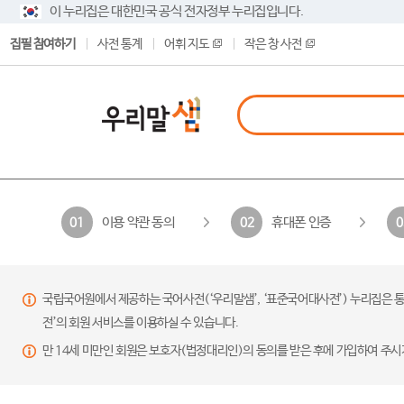
이 누리집은 대한민국 공식 전자정부 누리집입니다.
집필 참여하기
사전 통계
어휘 지도
작은 창 사전
이용 약관 동의
휴대폰 인증
01
02
0
국립국어원에서 제공하는 국어사전(‘우리말샘’, ‘표준국어대사전’) 누리집은 통
전’의 회원 서비스를 이용하실 수 있습니다.
만 14세 미만인 회원은 보호자(법정대리인)의 동의를 받은 후에 가입하여 주시