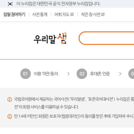
이 누리집은 대한민국 공식 전자정부 누리집입니다.
집필 참여하기
사전 통계
어휘 지도
작은 창 사전
이용 약관 동의
휴대폰 인증
01
02
0
국립국어원에서 제공하는 국어사전(‘우리말샘’, ‘표준국어대사전’) 누리집은 통
전’의 회원 서비스를 이용하실 수 있습니다.
만 14세 미만인 회원은 보호자(법정대리인)의 동의를 받은 후에 가입하여 주시