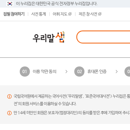
이 누리집은 대한민국 공식 전자정부 누리집입니다.
집필 참여하기
사전 통계
어휘 지도
작은 창 사전
이용 약관 동의
휴대폰 인증
01
02
0
국립국어원에서 제공하는 국어사전(‘우리말샘’, ‘표준국어대사전’) 누리집은 통
전’의 회원 서비스를 이용하실 수 있습니다.
만 14세 미만인 회원은 보호자(법정대리인)의 동의를 받은 후에 가입하여 주시