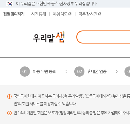
이 누리집은 대한민국 공식 전자정부 누리집입니다.
집필 참여하기
사전 통계
어휘 지도
작은 창 사전
이용 약관 동의
휴대폰 인증
01
02
0
국립국어원에서 제공하는 국어사전(‘우리말샘’, ‘표준국어대사전’) 누리집은 통
전’의 회원 서비스를 이용하실 수 있습니다.
만 14세 미만인 회원은 보호자(법정대리인)의 동의를 받은 후에 가입하여 주시