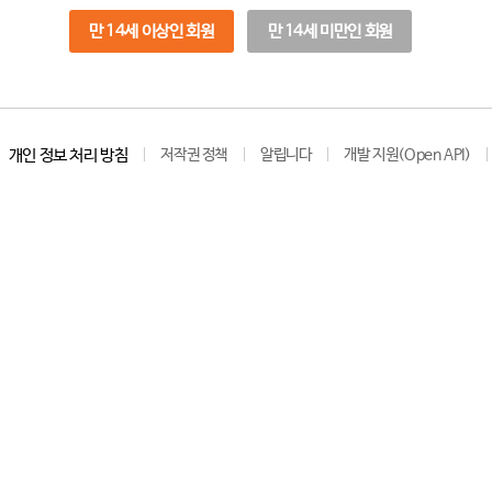
만 14세 이상인 회원
만 14세 미만인 회원
개인 정보 처리 방침
저작권 정책
알립니다
개발 지원(Open API)