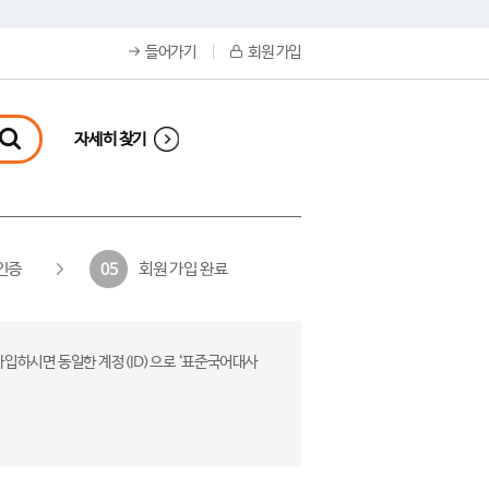
들어가기
회원 가입
자세히 찾기
인증
회원 가입 완료
05
가입하시면 동일한 계정(ID)으로 ‘표준국어대사