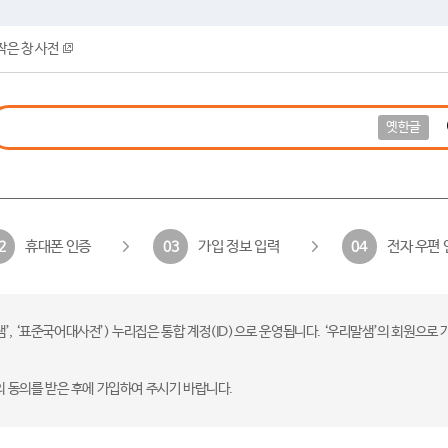
작은 창 사전
옛한글
휴대폰 인증
가입 정보 입력
전자 우편 
2
03
04
 ‘표준국어대사전’) 누리집은 통합 계정(ID)으로 운영됩니다. ‘우리말샘’의 회원으로 
의 동의를 받은 후에 가입하여 주시기 바랍니다.