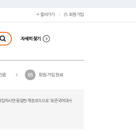
들어가기
회원 가입
자세히 찾기
인증
회원 가입 완료
05
가입하시면 동일한 계정(ID)으로 ‘표준국어대사