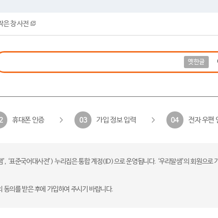
작은 창 사전
옛한글
휴대폰 인증
가입 정보 입력
전자 우편 
2
03
04
 ‘표준국어대사전’) 누리집은 통합 계정(ID)으로 운영됩니다. ‘우리말샘’의 회원으로 
의 동의를 받은 후에 가입하여 주시기 바랍니다.