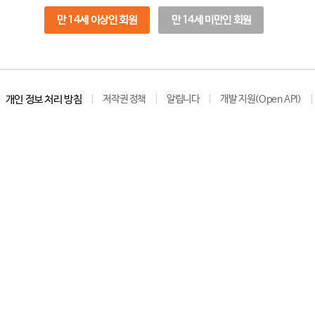
만 14세 이상인 회원
만 14세 미만인 회원
개인 정보 처리 방침
저작권 정책
알립니다
개발 지원(Open API)