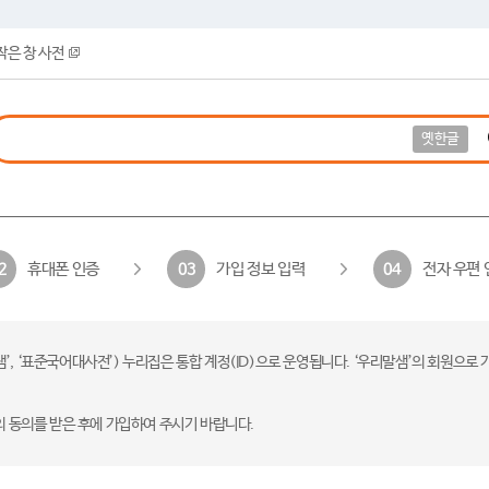
작은 창 사전
옛한글
휴대폰 인증
가입 정보 입력
전자 우편 
2
03
04
 ‘표준국어대사전’) 누리집은 통합 계정(ID)으로 운영됩니다. ‘우리말샘’의 회원으로 
의 동의를 받은 후에 가입하여 주시기 바랍니다.