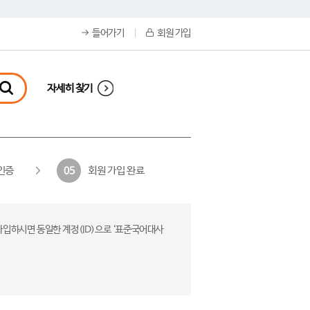
들어가기
회원 가입
자세히 찾기
인증
회원 가입 완료
05
가입하시면 동일한 계정(ID)으로 ‘표준국어대사