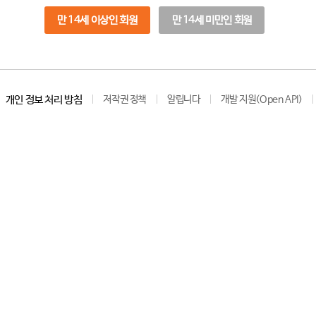
만 14세 이상인 회원
만 14세 미만인 회원
개인 정보 처리 방침
저작권 정책
알립니다
개발 지원(Open API)