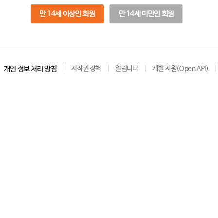
만 14세 이상인 회원
만 14세 미만인 회원
개인 정보 처리 방침
저작권 정책
알립니다
개발 지원(Open API)