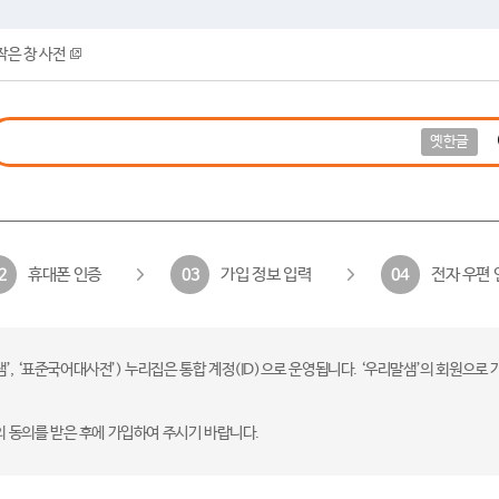
작은 창 사전
옛한글
휴대폰 인증
가입 정보 입력
전자 우편 
2
03
04
 ‘표준국어대사전’) 누리집은 통합 계정(ID)으로 운영됩니다. ‘우리말샘’의 회원으로 
의 동의를 받은 후에 가입하여 주시기 바랍니다.