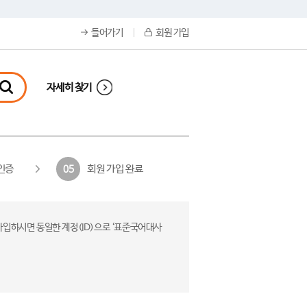
들어가기
회원 가입
자세히 찾기
인증
회원 가입 완료
05
가입하시면 동일한 계정(ID)으로 ‘표준국어대사