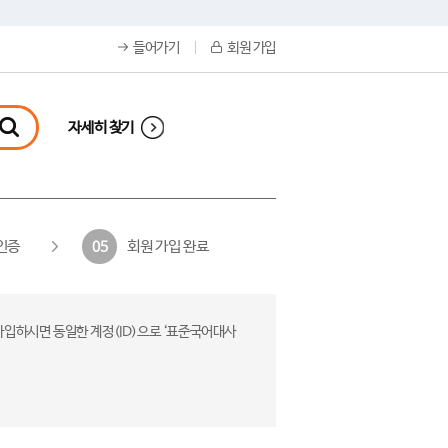
들어가기
회원 가입
자세히 찾기
인증
회원 가입 완료
05
가입하시면 동일한 계정(ID)으로 ‘표준국어대사