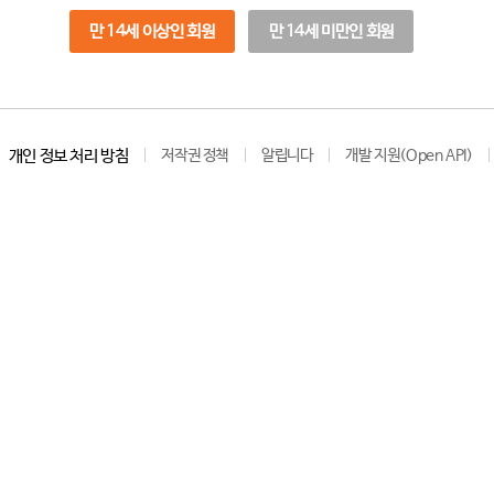
만 14세 이상인 회원
만 14세 미만인 회원
개인 정보 처리 방침
저작권 정책
알립니다
개발 지원(Open API)