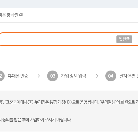
작은 창 사전
옛한글
휴대폰 인증
가입 정보 입력
전자 우편 
2
03
04
 ‘표준국어대사전’) 누리집은 통합 계정(ID)으로 운영됩니다. ‘우리말샘’의 회원으로 
의 동의를 받은 후에 가입하여 주시기 바랍니다.