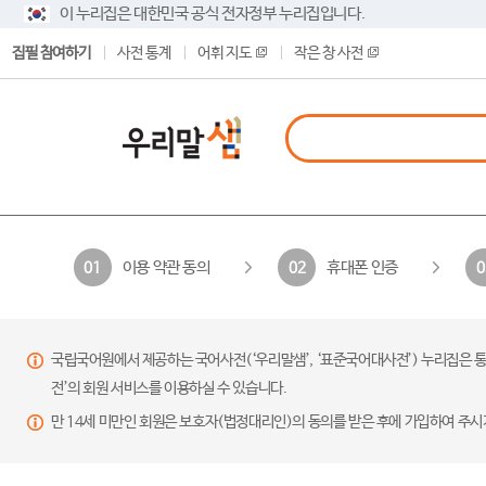
이 누리집은 대한민국 공식 전자정부 누리집입니다.
집필 참여하기
사전 통계
어휘 지도
작은 창 사전
이용 약관 동의
휴대폰 인증
01
02
0
국립국어원에서 제공하는 국어사전(‘우리말샘’, ‘표준국어대사전’) 누리집은 통
전’의 회원 서비스를 이용하실 수 있습니다.
만 14세 미만인 회원은 보호자(법정대리인)의 동의를 받은 후에 가입하여 주시