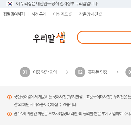
이 누리집은 대한민국 공식 전자정부 누리집입니다.
집필 참여하기
사전 통계
어휘 지도
작은 창 사전
이용 약관 동의
휴대폰 인증
01
02
0
국립국어원에서 제공하는 국어사전(‘우리말샘’, ‘표준국어대사전’) 누리집은 통
전’의 회원 서비스를 이용하실 수 있습니다.
만 14세 미만인 회원은 보호자(법정대리인)의 동의를 받은 후에 가입하여 주시