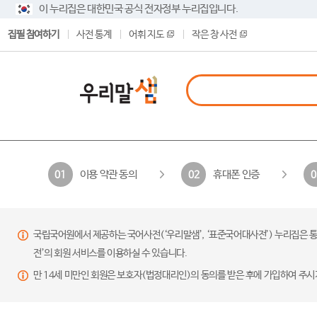
이 누리집은 대한민국 공식 전자정부 누리집입니다.
집필 참여하기
사전 통계
어휘 지도
작은 창 사전
이용 약관 동의
휴대폰 인증
01
02
0
국립국어원에서 제공하는 국어사전(‘우리말샘’, ‘표준국어대사전’) 누리집은 통
전’의 회원 서비스를 이용하실 수 있습니다.
만 14세 미만인 회원은 보호자(법정대리인)의 동의를 받은 후에 가입하여 주시