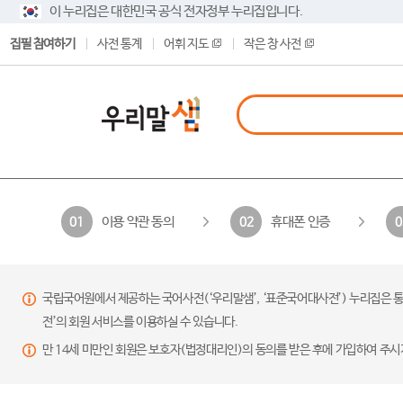
이 누리집은 대한민국 공식 전자정부 누리집입니다.
집필 참여하기
사전 통계
어휘 지도
작은 창 사전
이용 약관 동의
휴대폰 인증
01
02
0
국립국어원에서 제공하는 국어사전(‘우리말샘’, ‘표준국어대사전’) 누리집은 통
전’의 회원 서비스를 이용하실 수 있습니다.
만 14세 미만인 회원은 보호자(법정대리인)의 동의를 받은 후에 가입하여 주시