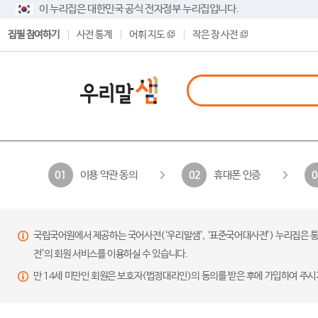
이 누리집은 대한민국 공식 전자정부 누리집입니다.
집필 참여하기
사전 통계
어휘 지도
작은 창 사전
이용 약관 동의
휴대폰 인증
01
02
0
국립국어원에서 제공하는 국어사전(‘우리말샘’, ‘표준국어대사전’) 누리집은 통
전’의 회원 서비스를 이용하실 수 있습니다.
만 14세 미만인 회원은 보호자(법정대리인)의 동의를 받은 후에 가입하여 주시