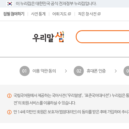
이 누리집은 대한민국 공식 전자정부 누리집입니다.
집필 참여하기
사전 통계
어휘 지도
작은 창 사전
이용 약관 동의
휴대폰 인증
01
02
0
국립국어원에서 제공하는 국어사전(‘우리말샘’, ‘표준국어대사전’) 누리집은 통
전’의 회원 서비스를 이용하실 수 있습니다.
만 14세 미만인 회원은 보호자(법정대리인)의 동의를 받은 후에 가입하여 주시