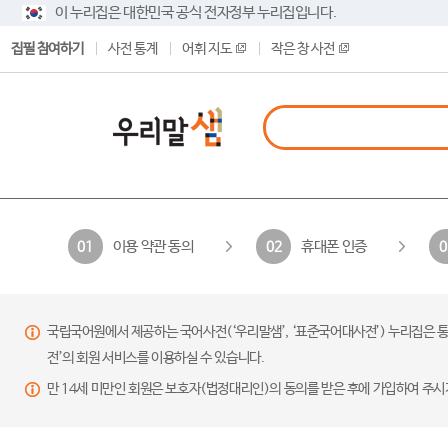
이 누리집은 대한민국 공식 전자정부 누리집입니다.
집필 참여하기
사전 통계
어휘 지도
작은 창 사전
이용 약관 동의
휴대폰 인증
01
02
0
국립국어원에서 제공하는 국어사전(‘우리말샘’, ‘표준국어대사전’) 누리집은 통
전’의 회원 서비스를 이용하실 수 있습니다.
만 14세 미만인 회원은 보호자(법정대리인)의 동의를 받은 후에 가입하여 주시