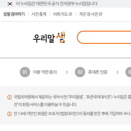
이 누리집은 대한민국 공식 전자정부 누리집입니다.
집필 참여하기
사전 통계
어휘 지도
작은 창 사전
이용 약관 동의
휴대폰 인증
01
02
0
국립국어원에서 제공하는 국어사전(‘우리말샘’, ‘표준국어대사전’) 누리집은 통
전’의 회원 서비스를 이용하실 수 있습니다.
만 14세 미만인 회원은 보호자(법정대리인)의 동의를 받은 후에 가입하여 주시