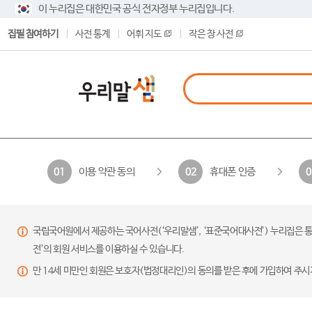
이 누리집은 대한민국 공식 전자정부 누리집입니다.
집필 참여하기
사전 통계
어휘 지도
작은 창 사전
이용 약관 동의
휴대폰 인증
01
02
0
국립국어원에서 제공하는 국어사전(‘우리말샘’, ‘표준국어대사전’) 누리집은 통
전’의 회원 서비스를 이용하실 수 있습니다.
만 14세 미만인 회원은 보호자(법정대리인)의 동의를 받은 후에 가입하여 주시