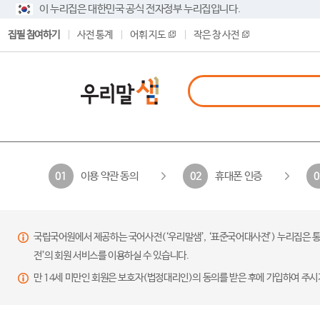
이 누리집은 대한민국 공식 전자정부 누리집입니다.
집필 참여하기
사전 통계
어휘 지도
작은 창 사전
이용 약관 동의
휴대폰 인증
01
02
0
국립국어원에서 제공하는 국어사전(‘우리말샘’, ‘표준국어대사전’) 누리집은 통
전’의 회원 서비스를 이용하실 수 있습니다.
만 14세 미만인 회원은 보호자(법정대리인)의 동의를 받은 후에 가입하여 주시