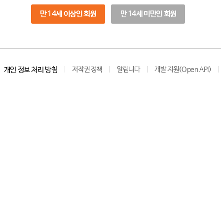
만 14세 이상인 회원
만 14세 미만인 회원
개인 정보 처리 방침
저작권 정책
알립니다
개발 지원(Open API)