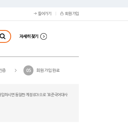
들어가기
회원 가입
자세히 찾기
인증
회원 가입 완료
05
가입하시면 동일한 계정(ID)으로 ‘표준국어대사