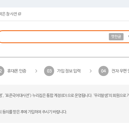
작은 창 사전
옛한글
휴대폰 인증
가입 정보 입력
전자 우편 
2
03
04
 ‘표준국어대사전’) 누리집은 통합 계정(ID)으로 운영됩니다. ‘우리말샘’의 회원으로 
의 동의를 받은 후에 가입하여 주시기 바랍니다.