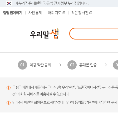
이 누리집은 대한민국 공식 전자정부 누리집입니다.
집필 참여하기
사전 통계
어휘 지도
작은 창 사전
이용 약관 동의
휴대폰 인증
01
02
0
국립국어원에서 제공하는 국어사전(‘우리말샘’, ‘표준국어대사전’) 누리집은 통
전’의 회원 서비스를 이용하실 수 있습니다.
만 14세 미만인 회원은 보호자(법정대리인)의 동의를 받은 후에 가입하여 주시