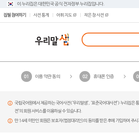
이 누리집은 대한민국 공식 전자정부 누리집입니다.
집필 참여하기
사전 통계
어휘 지도
작은 창 사전
이용 약관 동의
휴대폰 인증
01
02
0
국립국어원에서 제공하는 국어사전(‘우리말샘’, ‘표준국어대사전’) 누리집은 통
전’의 회원 서비스를 이용하실 수 있습니다.
만 14세 미만인 회원은 보호자(법정대리인)의 동의를 받은 후에 가입하여 주시