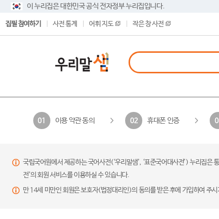
이 누리집은 대한민국 공식 전자정부 누리집입니다.
집필 참여하기
사전 통계
어휘 지도
작은 창 사전
이용 약관 동의
휴대폰 인증
01
02
0
국립국어원에서 제공하는 국어사전(‘우리말샘’, ‘표준국어대사전’) 누리집은 통
전’의 회원 서비스를 이용하실 수 있습니다.
만 14세 미만인 회원은 보호자(법정대리인)의 동의를 받은 후에 가입하여 주시