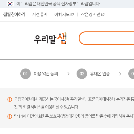
이 누리집은 대한민국 공식 전자정부 누리집입니다.
집필 참여하기
사전 통계
어휘 지도
작은 창 사전
이용 약관 동의
휴대폰 인증
01
02
0
국립국어원에서 제공하는 국어사전(‘우리말샘’, ‘표준국어대사전’) 누리집은 통
전’의 회원 서비스를 이용하실 수 있습니다.
만 14세 미만인 회원은 보호자(법정대리인)의 동의를 받은 후에 가입하여 주시