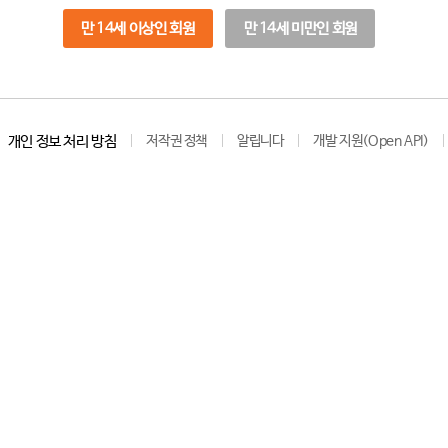
만 14세 이상인 회원
만 14세 미만인 회원
개인 정보 처리 방침
저작권 정책
알립니다
개발 지원(Open API)