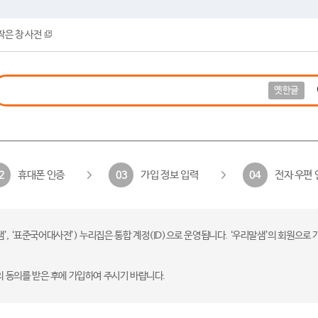
작은 창 사전
옛한글
휴대폰 인증
가입 정보 입력
전자 우편 
2
03
04
 ‘표준국어대사전’) 누리집은 통합 계정(ID)으로 운영됩니다. ‘우리말샘’의 회원으로 
의 동의를 받은 후에 가입하여 주시기 바랍니다.