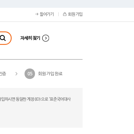
들어가기
회원 가입
자세히 찾기
인증
회원 가입 완료
05
가입하시면 동일한 계정(ID)으로 ‘표준국어대사