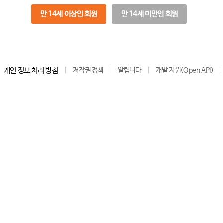
만 14세 이상인 회원
만 14세 미만인 회원
개인 정보 처리 방침
저작권 정책
알립니다
개발 지원(Open API)