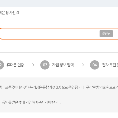
작은 창 사전
옛한글
휴대폰 인증
가입 정보 입력
전자 우편 
2
03
04
 ‘표준국어대사전’) 누리집은 통합 계정(ID)으로 운영됩니다. ‘우리말샘’의 회원으로 
의 동의를 받은 후에 가입하여 주시기 바랍니다.