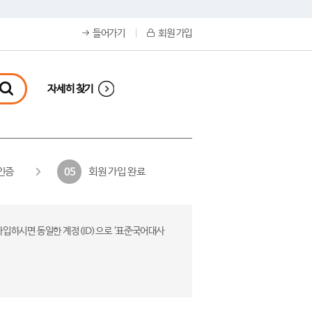
들어가기
회원 가입
자세히 찾기
인증
회원 가입 완료
05
가입하시면 동일한 계정(ID)으로 ‘표준국어대사