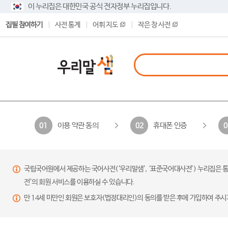
이 누리집은 대한민국 공식 전자정부 누리집입니다.
집필 참여하기
사전 통계
어휘 지도
작은 창 사전
이용 약관 동의
휴대폰 인증
01
02
0
국립국어원에서 제공하는 국어사전(‘우리말샘’, ‘표준국어대사전’) 누리집은 통
전’의 회원 서비스를 이용하실 수 있습니다.
만 14세 미만인 회원은 보호자(법정대리인)의 동의를 받은 후에 가입하여 주시