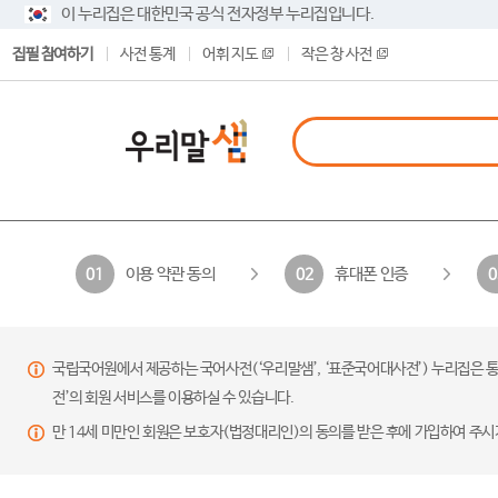
이 누리집은 대한민국 공식 전자정부 누리집입니다.
집필 참여하기
사전 통계
어휘 지도
작은 창 사전
이용 약관 동의
휴대폰 인증
01
02
0
국립국어원에서 제공하는 국어사전(‘우리말샘’, ‘표준국어대사전’) 누리집은 통
전’의 회원 서비스를 이용하실 수 있습니다.
만 14세 미만인 회원은 보호자(법정대리인)의 동의를 받은 후에 가입하여 주시