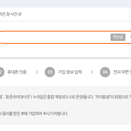
작은 창 사전
옛한글
휴대폰 인증
가입 정보 입력
전자 우편 
2
03
04
 ‘표준국어대사전’) 누리집은 통합 계정(ID)으로 운영됩니다. ‘우리말샘’의 회원으로 
의 동의를 받은 후에 가입하여 주시기 바랍니다.