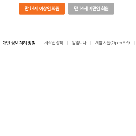
만 14세 이상인 회원
만 14세 미만인 회원
개인 정보 처리 방침
저작권 정책
알립니다
개발 지원(Open API)