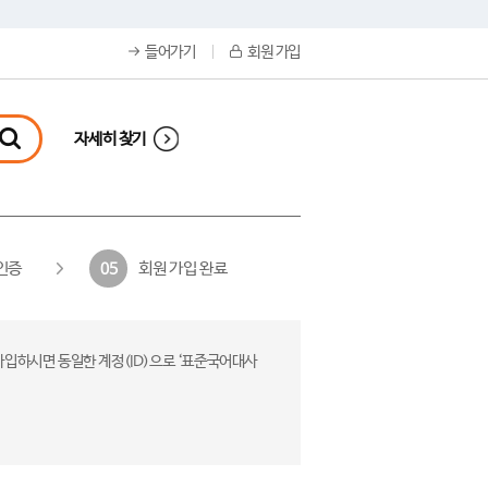
들어가기
회원 가입
자세히 찾기
인증
회원 가입 완료
05
가입하시면 동일한 계정(ID)으로 ‘표준국어대사