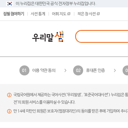
이 누리집은 대한민국 공식 전자정부 누리집입니다.
집필 참여하기
사전 통계
어휘 지도
작은 창 사전
이용 약관 동의
휴대폰 인증
01
02
0
국립국어원에서 제공하는 국어사전(‘우리말샘’, ‘표준국어대사전’) 누리집은 통
전’의 회원 서비스를 이용하실 수 있습니다.
만 14세 미만인 회원은 보호자(법정대리인)의 동의를 받은 후에 가입하여 주시