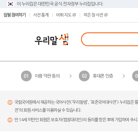
이 누리집은 대한민국 공식 전자정부 누리집입니다.
집필 참여하기
사전 통계
어휘 지도
작은 창 사전
이용 약관 동의
휴대폰 인증
01
02
0
국립국어원에서 제공하는 국어사전(‘우리말샘’, ‘표준국어대사전’) 누리집은 통
전’의 회원 서비스를 이용하실 수 있습니다.
만 14세 미만인 회원은 보호자(법정대리인)의 동의를 받은 후에 가입하여 주시