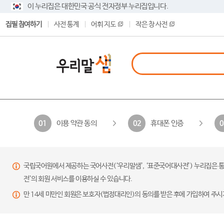
이 누리집은 대한민국 공식 전자정부 누리집입니다.
집필 참여하기
사전 통계
어휘 지도
작은 창 사전
이용 약관 동의
휴대폰 인증
01
02
0
국립국어원에서 제공하는 국어사전(‘우리말샘’, ‘표준국어대사전’) 누리집은 통
전’의 회원 서비스를 이용하실 수 있습니다.
만 14세 미만인 회원은 보호자(법정대리인)의 동의를 받은 후에 가입하여 주시