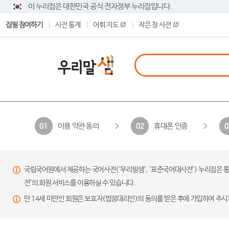
이 누리집은 대한민국 공식 전자정부 누리집입니다.
집필 참여하기
사전 통계
어휘 지도
작은 창 사전
이용 약관 동의
휴대폰 인증
01
02
0
국립국어원에서 제공하는 국어사전(‘우리말샘’, ‘표준국어대사전’) 누리집은 통
전’의 회원 서비스를 이용하실 수 있습니다.
만 14세 미만인 회원은 보호자(법정대리인)의 동의를 받은 후에 가입하여 주시