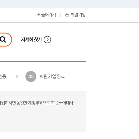
들어가기
회원 가입
자세히 찾기
인증
회원 가입 완료
05
가입하시면 동일한 계정(ID)으로 ‘표준국어대사