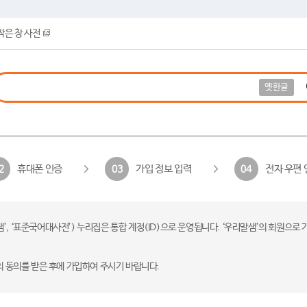
작은 창 사전
옛한글
휴대폰 인증
가입 정보 입력
전자 우편 
2
03
04
 ‘표준국어대사전’) 누리집은 통합 계정(ID)으로 운영됩니다. ‘우리말샘’의 회원으로 
의 동의를 받은 후에 가입하여 주시기 바랍니다.