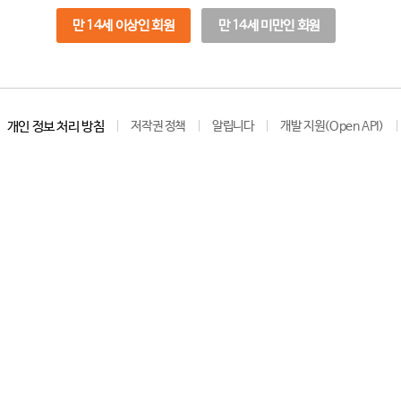
만 14세 이상인 회원
만 14세 미만인 회원
개인 정보 처리 방침
저작권 정책
알립니다
개발 지원(Open API)