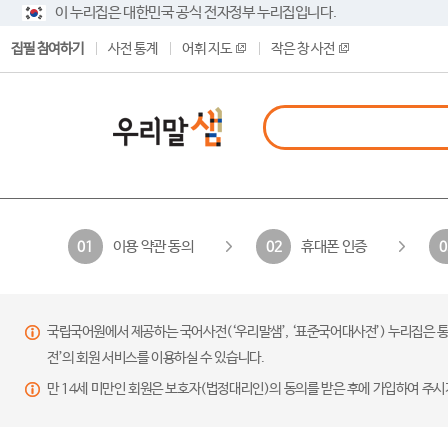
이 누리집은 대한민국 공식 전자정부 누리집입니다.
집필 참여하기
사전 통계
어휘 지도
작은 창 사전
이용 약관 동의
휴대폰 인증
01
02
0
국립국어원에서 제공하는 국어사전(‘우리말샘’, ‘표준국어대사전’) 누리집은 통
전’의 회원 서비스를 이용하실 수 있습니다.
만 14세 미만인 회원은 보호자(법정대리인)의 동의를 받은 후에 가입하여 주시