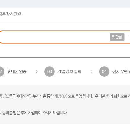
작은 창 사전
옛한글
휴대폰 인증
가입 정보 입력
전자 우편 
2
03
04
 ‘표준국어대사전’) 누리집은 통합 계정(ID)으로 운영됩니다. ‘우리말샘’의 회원으로 
의 동의를 받은 후에 가입하여 주시기 바랍니다.