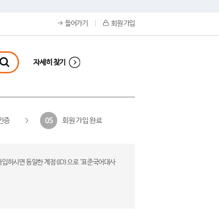
들어가기
회원 가입
자세히 찾기
인증
회원 가입 완료
05
가입하시면 동일한 계정(ID)으로 ‘표준국어대사