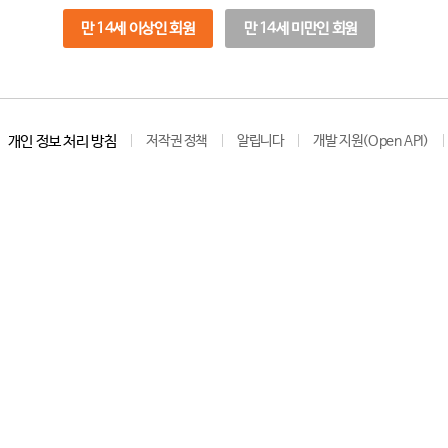
만 14세 이상인 회원
만 14세 미만인 회원
개인 정보 처리 방침
저작권 정책
알립니다
개발 지원(Open API)