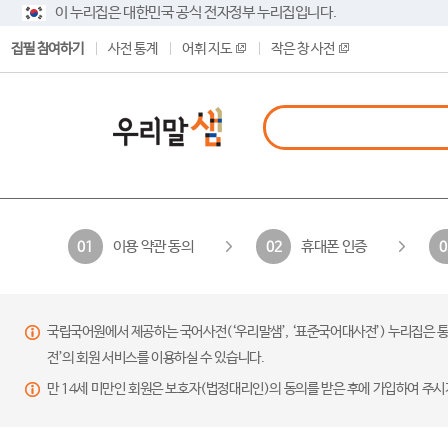
이 누리집은 대한민국 공식 전자정부 누리집입니다.
집필 참여하기
사전 통계
어휘 지도
작은 창 사전
이용 약관 동의
휴대폰 인증
01
02
0
국립국어원에서 제공하는 국어사전(‘우리말샘’, ‘표준국어대사전’) 누리집은 통
전’의 회원 서비스를 이용하실 수 있습니다.
만 14세 미만인 회원은 보호자(법정대리인)의 동의를 받은 후에 가입하여 주시