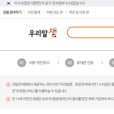
이 누리집은 대한민국 공식 전자정부 누리집입니다.
집필 참여하기
사전 통계
어휘 지도
작은 창 사전
이용 약관 동의
휴대폰 인증
01
02
0
국립국어원에서 제공하는 국어사전(‘우리말샘’, ‘표준국어대사전’) 누리집은 통
전’의 회원 서비스를 이용하실 수 있습니다.
만 14세 미만인 회원은 보호자(법정대리인)의 동의를 받은 후에 가입하여 주시