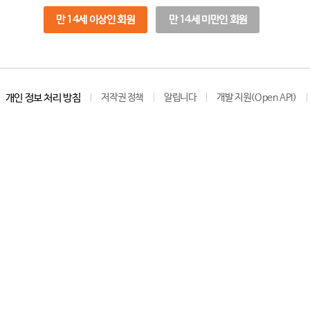
만 14세 이상인 회원
만 14세 미만인 회원
개인 정보 처리 방침
저작권 정책
알립니다
개발 지원(Open API)