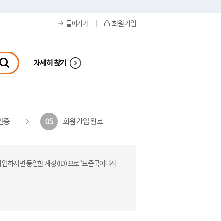
들어가기
회원 가입
자세히 찾기
인증
회원 가입 완료
05
가입하시면 동일한 계정(ID)으로 ‘표준국어대사