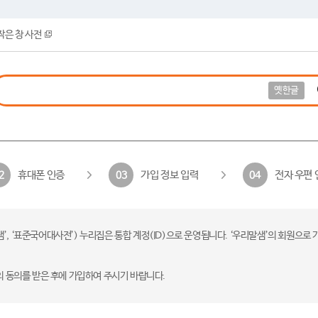
작은 창 사전
옛한글
휴대폰 인증
가입 정보 입력
전자 우편 
2
03
04
 ‘표준국어대사전’) 누리집은 통합 계정(ID)으로 운영됩니다. ‘우리말샘’의 회원으로 
의 동의를 받은 후에 가입하여 주시기 바랍니다.