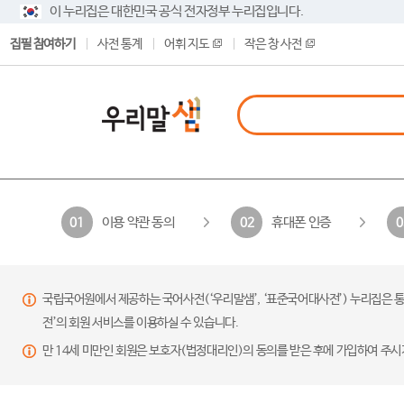
이 누리집은 대한민국 공식 전자정부 누리집입니다.
집필 참여하기
사전 통계
어휘 지도
작은 창 사전
이용 약관 동의
휴대폰 인증
01
02
0
국립국어원에서 제공하는 국어사전(‘우리말샘’, ‘표준국어대사전’) 누리집은 통
전’의 회원 서비스를 이용하실 수 있습니다.
만 14세 미만인 회원은 보호자(법정대리인)의 동의를 받은 후에 가입하여 주시