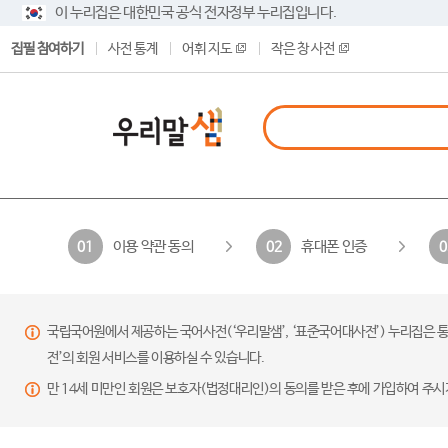
이 누리집은 대한민국 공식 전자정부 누리집입니다.
집필 참여하기
사전 통계
어휘 지도
작은 창 사전
이용 약관 동의
휴대폰 인증
01
02
0
국립국어원에서 제공하는 국어사전(‘우리말샘’, ‘표준국어대사전’) 누리집은 통
전’의 회원 서비스를 이용하실 수 있습니다.
만 14세 미만인 회원은 보호자(법정대리인)의 동의를 받은 후에 가입하여 주시