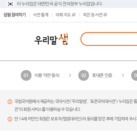
이 누리집은 대한민국 공식 전자정부 누리집입니다.
집필 참여하기
사전 통계
어휘 지도
작은 창 사전
이용 약관 동의
휴대폰 인증
01
02
0
국립국어원에서 제공하는 국어사전(‘우리말샘’, ‘표준국어대사전’) 누리집은 통
전’의 회원 서비스를 이용하실 수 있습니다.
만 14세 미만인 회원은 보호자(법정대리인)의 동의를 받은 후에 가입하여 주시